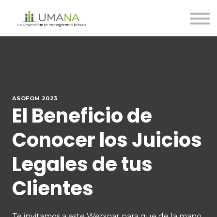
Cursos
Nosotros
Contáctanos
Ingreso
Registro
ASOFOM 2023
El Beneficio de
Conocer los Juicios
Legales de tus
Clientes
Te invitamos a este Webinar para que de la mano