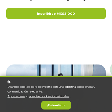
Inscribirse
MX$2,000
Usamos cookies para proveerte con una óptima experiencia y
comunicación relevante.
Aprene más
o
aceptar cookies individuales
.
¡Entendido!