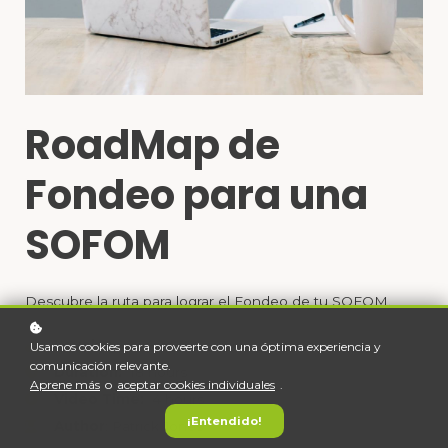
RoadMap de
Fondeo para una
SOFOM
Descubre la ruta para lograr el Fondeo de tu SOFOM.
Level
: Beginner
Usamos cookies para proveerte con una óptima experiencia y
comunicación relevante.
Duration:
18 hours
Aprene más
o
aceptar cookies individuales
.
Video Time:
4 hours
¡Entendido!
Author
: Patrick Jones