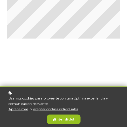
Usamos cookies para proveerte con una óptima experiencia y
comunicación relevante.
Aprene más
o
aceptar cookies individuales
.
1,500+
Learners
¡Entendido!